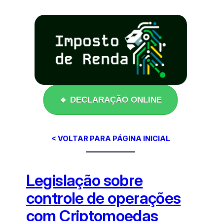
Pular
para
o
conteúdo
🔸 DECLARAÇÃO ONLINE
< VOLTAR PARA PÁGINA INICIAL
Legislação sobre
controle de operações
com Criptomoedas